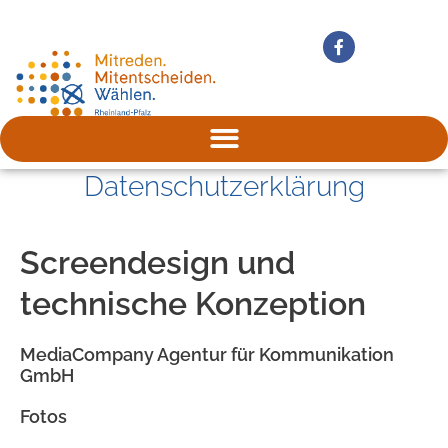
Zum
Inhalt
F
springen
a
c
e
b
o
o
k
-
f
Datenschutzerklärung
Screendesign und
technische Konzeption
MediaCompany Agentur für Kommunikation
GmbH
Fotos